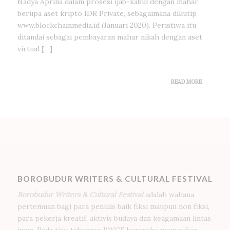
Nadya Aprilia dalam prosesi ijab-kabul dengan mahar
berupa aset kripto IDR Private, sebagaimana dikutip
www.blockchainmedia.id (Januari 2020). Peristiwa itu
ditandai sebagai pembayaran mahar nikah dengan aset
virtual […]
READ MORE
BOROBUDUR WRITERS & CULTURAL FESTIVAL
Borobudur Writers & Cultural Festival
adalah wahana
pertemuan bagi para penulis baik fiksi maupun non fiksi,
para pekerja kreatif, aktivis budaya dan keagamaan lintas
iman. Pada tiap tahunnya BWCF berusaha menyajikan