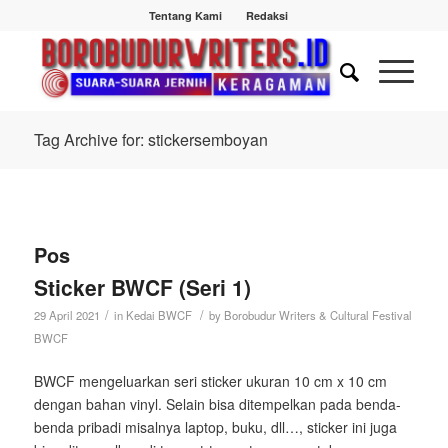
Tentang Kami
Redaksi
Tag Archive for: stickersemboyan
Pos
Sticker BWCF (Seri 1)
/
/
29 April 2021
in
Kedai BWCF
by
Borobudur Writers & Cultural Festival
BWCF
BWCF mengeluarkan seri sticker ukuran 10 cm x 10 cm
dengan bahan vinyl. Selain bisa ditempelkan pada benda-
benda pribadi misalnya laptop, buku, dll…, sticker ini juga