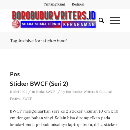
Tentang Kami
Redaksi
Tag Archive for: stickerbwcf
Pos
Sticker BWCF (Seri 2)
/
/
11 Mei 2021
in
Kedai BWCF
by
Borobudur Writers & Cultural
Festival BWCF
BWCF mengeluarkan seri ke 2 sticker ukuran 10 cm x 10
cm dengan bahan vinyl. Selain bisa ditempelkan pada
benda-benda pribadi misalnya laptop, buku, dll…, sticker