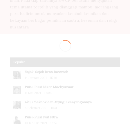
iman. Pada tiap tahunnya BWCF berusaha menyajikan
tema utama terpilih yang dianggap mampu merangsang
para hadirin untuk menyadari kembali keunikan dan
kekayaan berbagai pemikiran sastra, kesenian dan religi
nusantara.
Popular
Sajak-Sajak Iwan Jaconiah
14 Januari 2021 - 15:46
Puisi-Puisi Nizar Machyuzaar
15 Mei 2021 - 17:04
Aku, Chekhov dan Anjing Kesayangannya
6 Februari 2021 - 11:41
Puisi-Puisi Iyut Fitra
10 Januari 2021 - 16:52